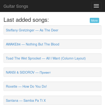
Guitar Songs
Toggl
navig
Last added songs:
More
Steffany Gretzinger — As The Deer
AWAKE84 — Nothing But The Blood
Toad The Wet Sprocket — All I Want (Column Layout)
NANSI & SIDOROV — Привет
Roxette — How Do You Do!
Santana — Samba Pa Ti X