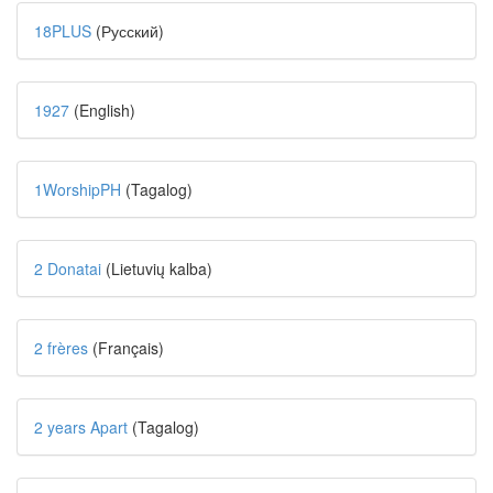
18PLUS
(Русский)
1927
(English)
1WorshipPH
(Tagalog)
2 Donatai
(Lietuvių kalba)
2 frères
(Français)
2 years Apart
(Tagalog)