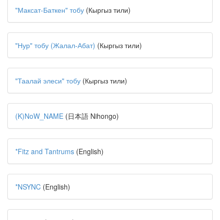
"Максат-Баткен" тобу
(Кыргыз тили)
"Нур" тобу (Жалал-Абат)
(Кыргыз тили)
"Таалай элеси" тобу
(Кыргыз тили)
(K)NoW_NAME
(日本語 Nihongo)
*Fitz and Tantrums
(English)
*NSYNC
(English)