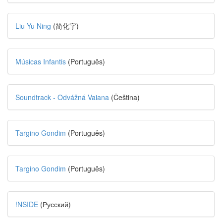
Liu Yu Ning
(简化字)
Músicas Infantis
(Português)
Soundtrack - Odvážná Vaiana
(Čeština)
Targino Gondim
(Português)
Targino Gondim
(Português)
!NSIDE
(Русский)