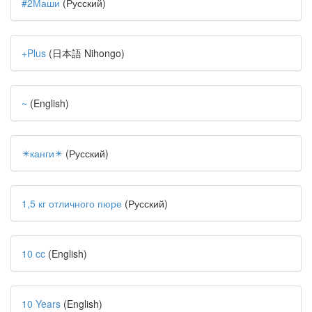
#2Маши
(Русский)
+Plus
(日本語 Nihongo)
~
(English)
✴️канги✴️
(Русский)
1,5 кг отличного пюре
(Русский)
10 cc
(English)
10 Years
(English)