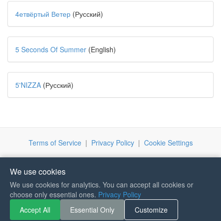
4етвёртый Ветер
(Русский)
5 Seconds Of Summer
(English)
5'NIZZA
(Русский)
Terms of Service
|
Privacy Policy
|
Cookie Settings
We use cookies
We use cookies for analytics. You can accept all cookies or
choose only essential ones.
Privacy Policy
Accept All
Essential Only
Customize