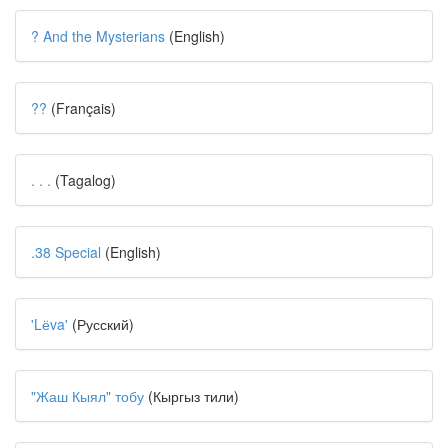
? And the Mysterians
(English)
??
(Français)
. . .
(Tagalog)
.38 Special
(English)
'Lёva'
(Русский)
"Жаш Кыял" тобу
(Кыргыз тили)