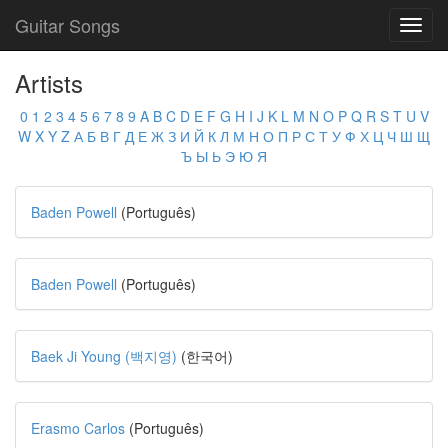
Guitar Songs
Toggl
navig
Artists
0
1
2
3
4
5
6
7
8
9
A
B
C
D
E
F
G
H
I
J
K
L
M
N
O
P
Q
R
S
T
U
V
W
X
Y
Z
А
Б
В
Г
Д
Е
Ж
З
И
Й
К
Л
М
Н
О
П
Р
С
Т
У
Ф
Х
Ц
Ч
Ш
Щ
Ъ
Ы
Ь
Э
Ю
Я
Baden Powell
(Português)
Baden Powell
(Português)
Baek Ji Young (백지영)
(한국어)
Erasmo Carlos
(Português)