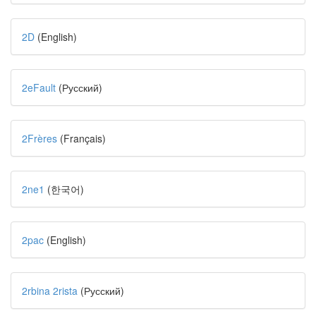
2D
(English)
2eFault
(Русский)
2Frères
(Français)
2ne1
(한국어)
2pac
(English)
2rbina 2rista
(Русский)