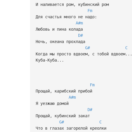
И наливается ром, кубинский ром
Fm
Для счастья много не надо:
A#m
Любовь и пина колада
D#
Ночь, океана прохлада
G#
C
Когда мы просто вдвоем, с тобой вдвоем.
Куба-Куба...
Fm
Прощай, карибский прибой
A#m
Я уезжаю домой
D#
Прощай, кубинский закат
G#
C
Что в глазах загорелой креолки