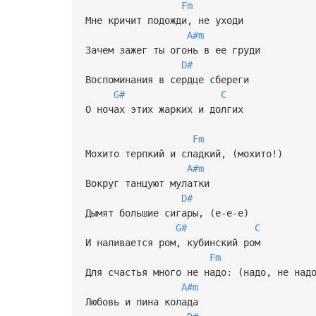
Fm
Мне кричит подожди, не уходи
A#m
Зачем зажег ты огонь в ее груди
D#
Воспоминания в сердце сбереги
G#
C
О ночах этих жарких и долгих
Fm
Мохито терпкий и сладкий, (мохито!)
A#m
Вокруг танцуют мулатки
D#
Дымят большие сигары, (е-е-е)
G#
C
И наливается ром, кубинский ром
Fm
Для счастья много не надо: (надо, не над
A#m
Любовь и пина колада