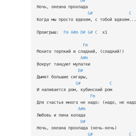
D#
Ночь, океана прохлада
G#
C
Когда мы просто вдвоем, с тобой вдвоем..
Проигрыш:
Fm
A#m
D#
G#
C
x1
Fm
Мохито терпкий и сладкий, (сладкий!)
A#m
Вокруг танцуют мулатки
D#
Дымят большие сигары,
G#
C
И наливается ром, кубинский ром
Fm
Для счастья много не надо: (надо, не над
A#m
Любовь и пина колада
D#
Ночь, океана прохлада (ночь-ночь)
G#
C