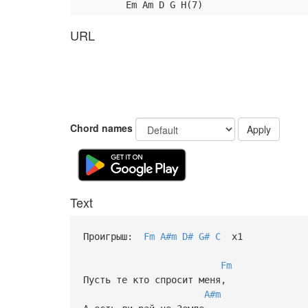
Em Am D G H(7)
URL
Chord names
Apply
Text
Проигрыш:
Fm
A#m
D#
G#
C
x1
Fm
Пусть те кто спросит меня,
A#m