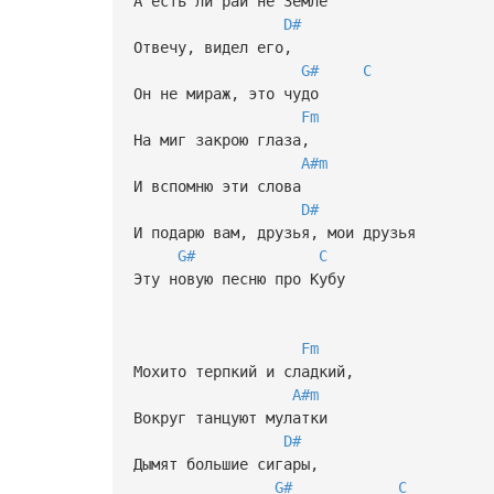
А есть ли рай не Земле
D#
Отвечу, видел его,
G#
C
Он не мираж, это чудо
Fm
На миг закрою глаза,
A#m
И вспомню эти слова
D#
И подарю вам, друзья, мои друзья
G#
C
Эту новую песню про Кубу
Fm
Мохито терпкий и сладкий,
A#m
Вокруг танцуют мулатки
D#
Дымят большие сигары,
G#
C