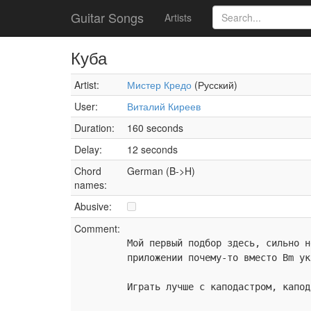
Guitar Songs
Artists
Куба
Artist:
Мистер Кредо
(Русский)
User:
Виталий Киреев
Duration:
160 seconds
Delay:
12 seconds
Chord
German (B->H)
names:
Abusive:
Comment:
Мой первый подбор здесь, сильно н
приложении почему-то вместо Bm ук
Играть лучше с каподастром, капод