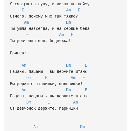
Я смотрю на луну, и никак не пойму
E
Am
E
Отчего, почему мне так тяжко?
Am
Dm
Ты ушла навсегда, и на сердце беда
E
Am
E
Ты девчонка моя, бедняжка!
Припев:
Am
Dm
E
Пацаны, пацаны - вы держите штаны
Dm
E
Am
E
Вы держите штанишки, мальчишки!
Am
Dm
E
Пацаны, пацаны - вы держите штаны
Dm
E
Am
От девчонок держите, парнишки!
Am
Dm