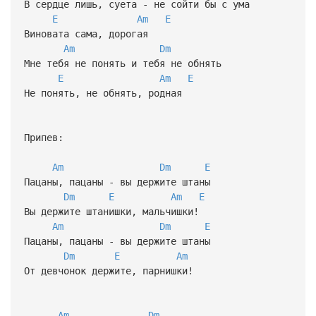
В сердце лишь, суета - не сойти бы с ума
E
Am
E
Виновата сама, дорогая
Am
Dm
Мне тебя не понять и тебя не обнять
E
Am
E
Не понять, не обнять, родная
Припев:
Am
Dm
E
Пацаны, пацаны - вы держите штаны
Dm
E
Am
E
Вы держите штанишки, мальчишки!
Am
Dm
E
Пацаны, пацаны - вы держите штаны
Dm
E
Am
От девчонок держите, парнишки!
Am
Dm