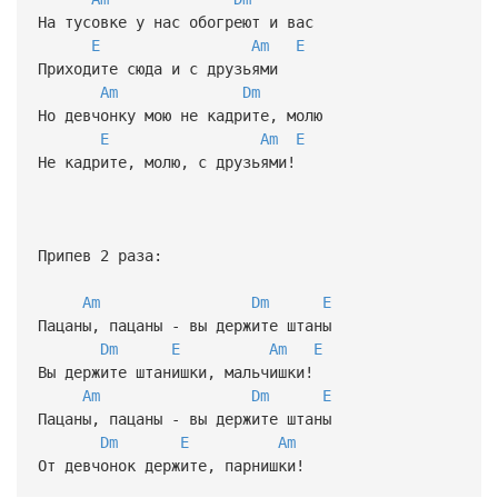
На тусовке у нас обогреют и вас
E
Am
E
Приходите сюда и с друзьями
Am
Dm
Но девчонку мою не кадрите, молю
E
Am
E
Не кадрите, молю, с друзьями!
Припев 2 раза:
Am
Dm
E
Пацаны, пацаны - вы держите штаны
Dm
E
Am
E
Вы держите штанишки, мальчишки!
Am
Dm
E
Пацаны, пацаны - вы держите штаны
Dm
E
Am
От девчонок держите, парнишки!