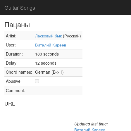
Guitar Songs
Пацаны
Artist:
Ласковый бык
(Русский)
User:
Виталий Киреев
Duration:
180 seconds
Delay:
12 seconds
Chord names:
German (B->H)
Abusive:
Comment:
-
URL
Updated last time:
Виталий Киреев
,