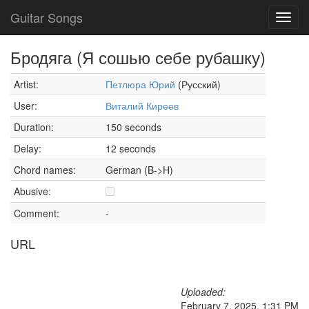
Guitar Songs
Toggl
navig
Бродяга (Я сошью себе рубашку)
Artist:
Петлюра Юрий
(Русский)
User:
Виталий Киреев
Duration:
150 seconds
Delay:
12 seconds
Chord names:
German (B->H)
Abusive:
Comment:
-
URL
Uploaded:
February 7, 2025, 1:31 PM