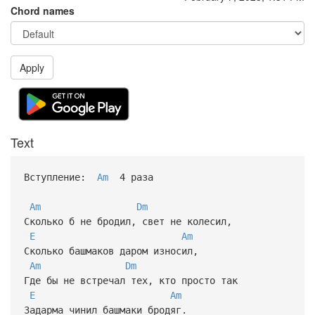
Chord names
Apply
Text
Вступление:
Am
4 раза
Am
Dm
Сколько б не бродил, свет не колесил,
E
Am
Сколько башмаков даром износил,
Am
Dm
Где бы не встречал тех, кто просто так
E
Am
Задарма чинил башмаки бродяг.