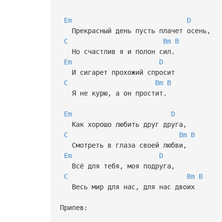
Em
D
Прекрасный день пусть плачет осень,
C
Bm
B
Но счастлив я и полон сил.
Em
D
И сигарет прохожий спросит
C
Bm
B
Я не курю, а он простит.
Em
D
Как хорошо любить друг друга,
C
Bm
B
Смотреть в глаза своей любви,
Em
D
Всё для тебя, моя подруга,
C
Bm
B
Весь мир для нас, для нас двоих
Припев: