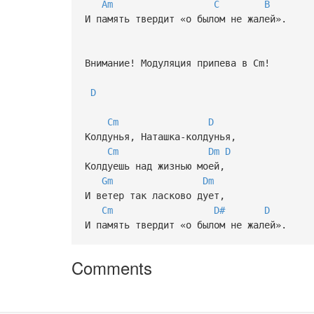
Am
C
B
И память твердит «о былом не жалей».
Внимание! Модуляция припева в Cm!
D
Cm
D
Колдунья, Наташка-колдунья,
Cm
Dm
D
Колдуешь над жизнью моей,
Gm
Dm
И ветер так ласково дует,
Cm
D#
D
И память твердит «о былом не жалей».
Comments