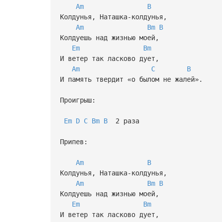
Am
B
Колдунья, Наташка-колдунья,
Am
Bm
B
Колдуешь над жизнью моей,
Em
Bm
И ветер так ласково дует,
Am
C
B
И память твердит «о былом не жалей».
Проигрыш:
Em
D
C
Bm
B
2 раза
Припев:
Am
B
Колдунья, Наташка-колдунья,
Am
Bm
B
Колдуешь над жизнью моей,
Em
Bm
И ветер так ласково дует,