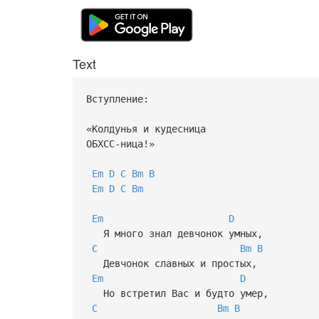
Text
Вступление:
«Колдунья и кудесница
ОБХСС-ница!»
Em
D
C
Bm
B
Em
D
C
Bm
Em
D
Я много знал девчонок умных,
C
Bm
B
Девчонок славных и простых,
Em
D
Но встретил Вас и будто умер,
C
Bm
B