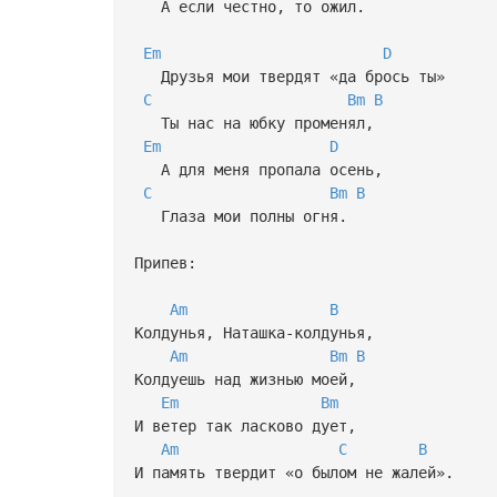
А если честно, то ожил.
Em
D
Друзья мои твердят «да брось ты»
C
Bm
B
Ты нас на юбку променял,
Em
D
А для меня пропала осень,
C
Bm
B
Глаза мои полны огня.
Припев:
Am
B
Колдунья, Наташка-колдунья,
Am
Bm
B
Колдуешь над жизнью моей,
Em
Bm
И ветер так ласково дует,
Am
C
B
И память твердит «о былом не жалей».