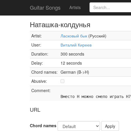
Guitar Songs
Artists
Наташка-колдунья
Artist:
Ласковый бык
(Русский)
User:
Виталий Киреев
Duration:
300 seconds
Delay:
12 seconds
Chord names:
German (B->H)
Abusive:
Comment:
Вместо H можно смело играть H7
URL
Chord names
Apply