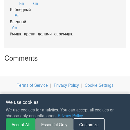
Fm
Cm
Я бледный
Fm
Бледный
Cm
Имидж крепи делами своимидж
Comments
Terms of Service
|
Privacy Policy
|
Cookie Settings
We use cookies
We use cookies for analytics. You can accept all cookies or
choose only essential ones.
Privacy Policy
If you like Guitar Songs, you
can buy me a coffee :)
Accept All
Essential Only
Customize