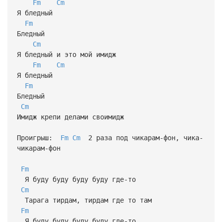
Fm
Cm
Я бледный
Fm
Бледный
Cm
Я бледный и это мой имидж
Fm
Cm
Я бледный
Fm
Бледный
Cm
Имидж крепи делами своимидж
Проигрыш:
Fm
Cm
2 раза под чикарам-фон, чика-
чикарам-фон
Fm
Я буду буду буду буду где-то
Cm
Тарага тирдам, тирдам где то там
Fm
Я буду буду буду буду где-то