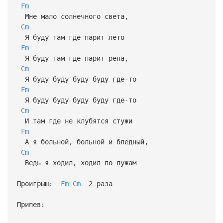
Fm
Мне мало солнечного света,
Cm
Я буду там где парит лето
Fm
Я буду там где парит репа,
Cm
Я буду буду буду буду где-то
Fm
Я буду буду буду буду где-то
Cm
И там где не клубятся стужи
Fm
А я больной, больной и бледный,
Cm
Ведь я ходил, ходил по лужам
Проигрыш:
Fm
Cm
2 раза
Припев: