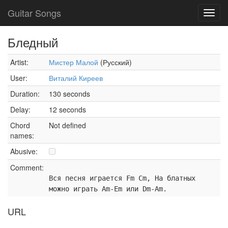
Guitar Songs
Toggl
navig
Бледный
Artist:
Мистер Малой
(Русский)
User:
Виталий Киреев
Duration:
130 seconds
Delay:
12 seconds
Chord
Not defined
names:
Abusive:
Comment:
Вся песня играется Fm Cm, На блатных
можно играть Am-Em или Dm-Am.
URL