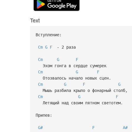
Text
Вступление:
Cm
G
F
- 2 раза
Cm
G
F
Эхом гонга в сердце сумерек
Cm
G
F
Отозвалось начало новых сцен.
Cm
G
F
G
Мышь разбила крыло о фонарный столб,
Cm
G
F
Летящий над своим пятном светотем.
Припев:
G#
F
A#