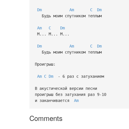
Dm
Am
C
Dm
Будь моим спутником теплым
Am
C
Dm
М... М... М...
Dm
Am
C
Dm
Будь моим спутником теплым
Проигрыш:
Am
C
Dm
- 6 раз с затуханием
В акустической версии песни
проигрыш без затухания раз 9-10
и заканчивается
Am
Comments