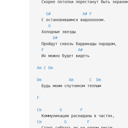
Скорее потолки перестанут быть экрано
G#
A#
F
С остановившимся видоооооом.
G
Холодные звезды
D#
Пройдут сквозь баррикады парадом,
F
A#
Их можно будет видеть
Am
C
Dm
Dm
Am
C
Dm
Будь моим спутником теплым
F
Cm
G
F
Коммуникации раскиданы в частях,
Cm
G
F
Стоит собрать их на одном листе.