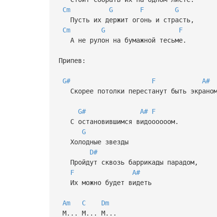
Cm
G
F
G
Пусть их держит огонь и страсть,
Cm
G
F
А не рулон на бумажной тесьме.
Припев:
G#
F
A#
Скорее потолки перестанут быть экрано
G#
A#
F
С остановившимся видоооооом.
G
Холодные звезды
D#
Пройдут сквозь баррикады парадом,
F
A#
Их можно будет видеть
Am
C
Dm
М... М... М...