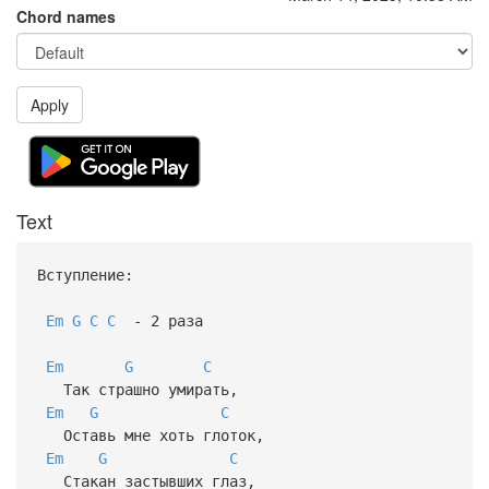
Chord names
Apply
Text
Вступление:
Em
G
C
C
- 2 раза
Em
G
C
Так страшно умирать,
Em
G
C
Оставь мне хоть глоток,
Em
G
C
Стакан застывших глаз,