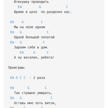
Втихушку проводить
Em
G
C
Время в цехе по разделке нас.
Em
G
C
Мы на поле одном
Em
G
C
Одной большой лопатой
Em
G
C
Зароем себя в дом.
Em
G
C
А ну веселее, ребята!
Проигрыш:
Em
G
C
C
- 2 раза
Em
G
C
Так страшно умирать,
Em
G
C
Оставь мне хоть виток,
Em
G
C