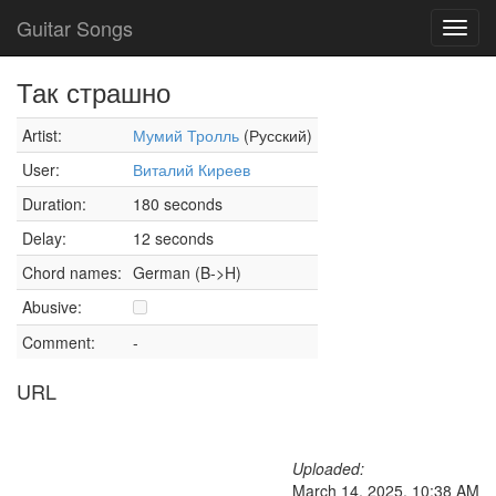
Guitar Songs
Toggl
navig
Так страшно
Artist:
Мумий Тролль
(Русский)
User:
Виталий Киреев
Duration:
180 seconds
Delay:
12 seconds
Chord names:
German (B->H)
Abusive:
Comment:
-
URL
Uploaded:
March 14, 2025, 10:38 AM