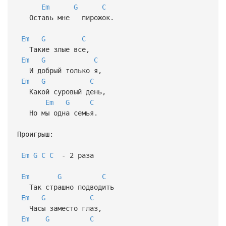
Em
G
C
Оставь мне пирожок.
Em
G
C
Такие злые все,
Em
G
C
И добрый только я,
Em
G
C
Какой суровый день,
Em
G
C
Но мы одна семья.
Проигрыш:
Em
G
C
C
- 2 раза
Em
G
C
Так страшно подводить
Em
G
C
Часы заместо глаз,
Em
G
C