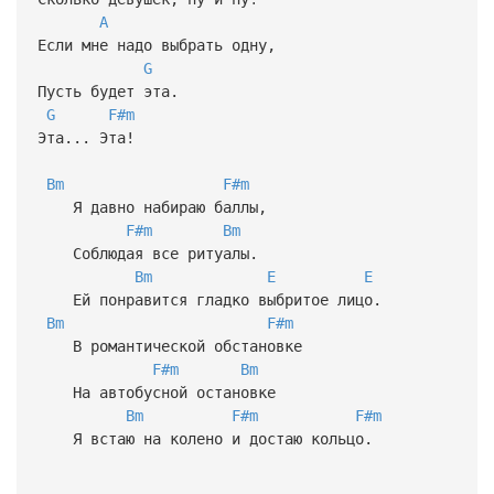
A
Если мне надо выбрать одну,
G
Пусть будет эта.
G
F#m
Эта... Эта!
Bm
F#m
Я давно набираю баллы,
F#m
Bm
Соблюдая все ритуалы.
Bm
E
E
Ей понравится гладко выбритое лицо.
Bm
F#m
В романтической обстановке
F#m
Bm
На автобусной остановке
Bm
F#m
F#m
Я встаю на колено и достаю кольцо.