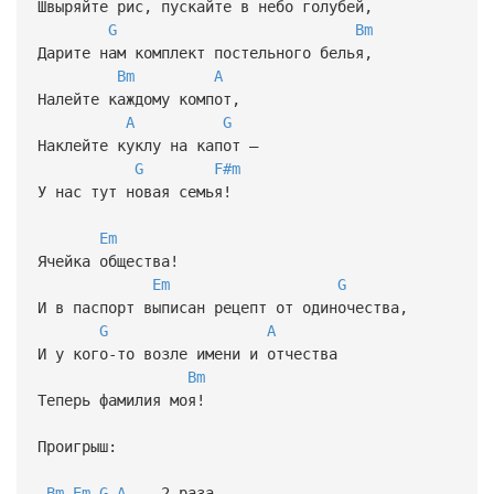
Швыряйте рис, пускайте в небо голубей,
G
Bm
Дарите нам комплект постельного белья,
Bm
A
Налейте каждому компот,
A
G
Наклейте куклу на капот –
G
F#m
У нас тут новая семья!
Em
Ячейка общества!
Em
G
И в паспорт выписан рецепт от одиночества,
G
A
И у кого-то возле имени и отчества
Bm
Теперь фамилия моя!
Проигрыш:
Bm
Em
G
A
- 2 раза