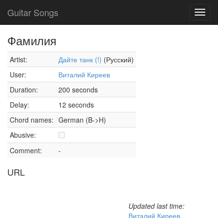
Guitar Songs
Toggl
navig
Фамилия
Artist:
Дайте танк (!)
(Русский)
User:
Виталий Киреев
Duration:
200 seconds
Delay:
12 seconds
Chord names:
German (B->H)
Abusive:
Comment:
-
URL
Updated last time:
Виталий Киреев
,