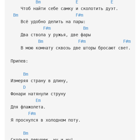
Bm
E
E
Чтоб найти себе самку и сколотить дуэт.
Bm
F#m
Всё удобно делить на пары:
F#m
Bm
Два ствола у ружья, две фары
Bm
F#m
F#m
В мою комнату сквозь две шторы бросают свет.
Припев:
Bm
Измеряя страну в длину,
D
Фонари натянули струну
Em
Для флажолета.
F#m
Я проснулся в холодном поту.
Bm
Сколько девушек, ну и ну!