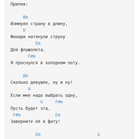
Припев:
Bm
Измеряя страну в длину,
D
Фонари натянули струну
Em
Для флажолета.
F#m
Я проснулся в холодном поту.
Bm
Сколько девушек, ну и ну!
A
Если мне надо выбрать одну,
G
F#m
Пусть будет эта.
F#m
Em
Заверните её в фату!
Em
G