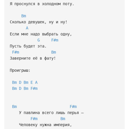
Я проснулся в холодном поту.
Bm
Сколько девушек, ну и ну!
A
Если мне надо выбрать одну,
G
F#m
Пусть будет эта.
F#m
Bm
Заверните её в фату!
Проигрыш:
Bm
D
Bm
E
A
Bm
D
Bm
F#m
Bm
F#m
У павлина всего лишь перья –
F#m
Bm
Человеку нужна империя,