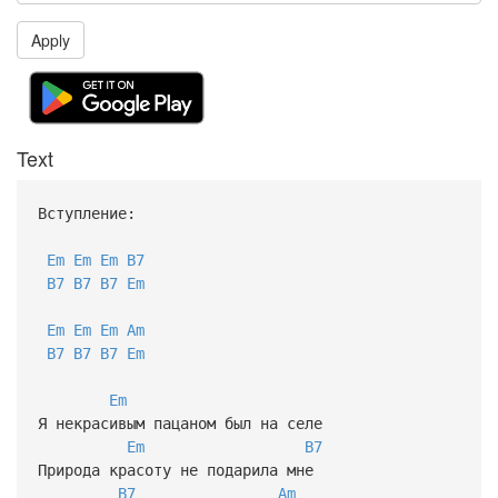
Apply
Text
Вступление:
Em
Em
Em
B7
B7
B7
B7
Em
Em
Em
Em
Am
B7
B7
B7
Em
Em
Я некрасивым пацаном был на селе
Em
B7
Природа красоту не подарила мне
B7
Am