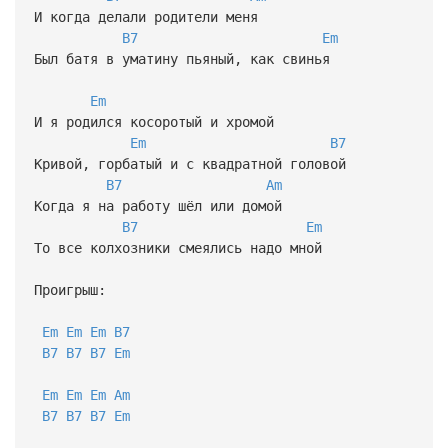
И когда делали родители меня
B7
Em
Был батя в уматину пьяный, как свинья
Em
И я родился косоротый и хромой
Em
B7
Кривой, горбатый и с квадратной головой
B7
Am
Когда я на работу шёл или домой
B7
Em
То все колхозники смеялись надо мной
Проигрыш:
Em
Em
Em
B7
B7
B7
B7
Em
Em
Em
Em
Am
B7
B7
B7
Em