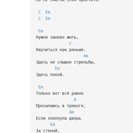
C
Em
C
Em
Em
Нужно заново жить,
C
Научиться как раньше.
Am
Здесь не слышно стрельбы,
Em
Здесь покой.
Em
Только вот всё равно
A
Просыпаюсь в тревоге,
Am
Если хлопнула дверь
Em
За стеной.