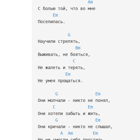
Am
С болью той, что во мне
Em
Поселилась.
G
Научили стрелять,
Bm
Выживать, не бояться,
C
Не жалеть и терять,
Em
Не умея прощаться.
G
Em
Они молчали - никто не понял,
C
Em
Они хотели забыть и жить,
G
Em
Они кричали - никто не слышал,
A
Am
Em
Но не смогли себя простить.