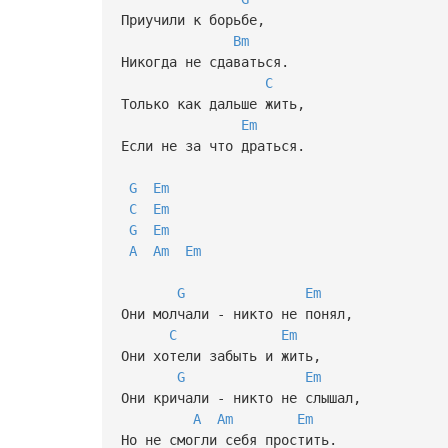
Приучили к борьбе,
Bm
Никогда не сдаваться.
C
Только как дальше жить,
Em
Если не за что драться.
G
Em
C
Em
G
Em
A
Am
Em
G
Em
Они молчали - никто не понял,
C
Em
Они хотели забыть и жить,
G
Em
Они кричали - никто не слышал,
A
Am
Em
Но не смогли себя простить.