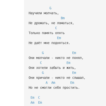
G
Научили молчать,
Bm
Не дрожать, не ломаться,
C
Только память опять
Em
Не даёт мне подняться.
G
Em
Они молчали - никто не понял,
C
Em
Они хотели забыть и жить,
G
Em
Они кричали - никто не слышал,
A
Am
Em
Но не смогли себя простить.
Em
C
Am
Em