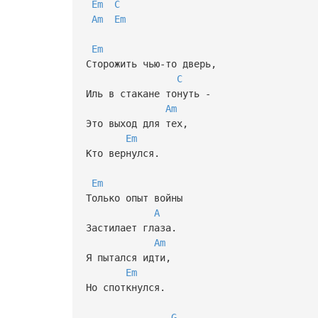
Em
C
Am
Em
Em
Сторожить чью-то дверь,
C
Иль в стакане тонуть -
Am
Это выход для тех,
Em
Кто вернулся.
Em
Только опыт войны
A
Застилает глаза.
Am
Я пытался идти,
Em
Но споткнулся.
G