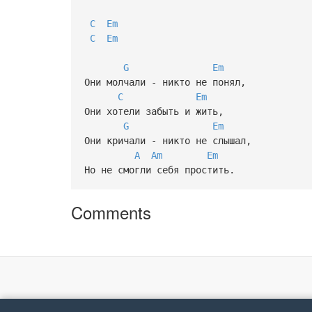
C
Em
C
Em
G
Em
Они молчали - никто не понял,
C
Em
Они хотели забыть и жить,
G
Em
Они кричали - никто не слышал,
A
Am
Em
Но не смогли себя простить.
Comments