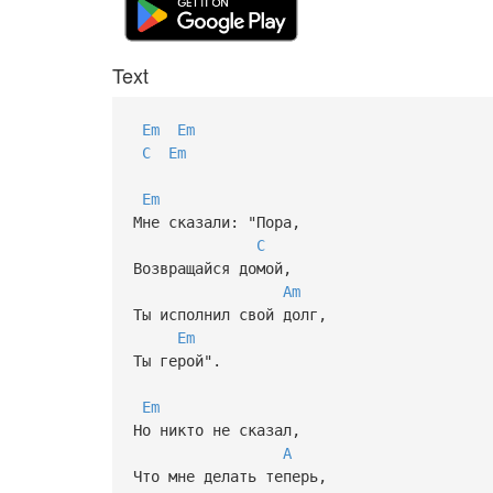
Text
Em
Em
C
Em
Em
Мне сказали: "Пора,
C
Возвращайся домой,
Am
Ты исполнил свой долг,
Em
Ты герой".
Em
Но никто не сказал,
A
Что мне делать теперь,