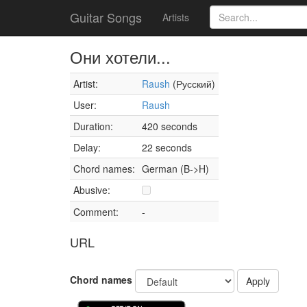
Guitar Songs
Artists
Они хотели...
Artist:
Raush
(Русский)
User:
Raush
Duration:
420 seconds
Delay:
22 seconds
Chord names:
German (B->H)
Abusive:
Comment:
-
URL
Chord names
Apply