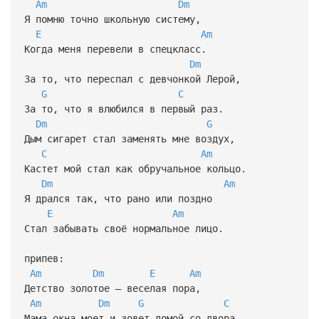
Am
Dm
Я помню точно школьную систему,
E
Am
Когда меня перевели в спецкласс.
Dm
За то, что переспал с девчонкой Лерой,
G
C
За то, что я влюбился в первый раз.
Dm
G
Дым сигарет стал заменять мне воздух,
C
Am
Кастет мой стал как обручальное кольцо.
Dm
Am
Я дрался так, что рано или поздно
E
Am
Стал забывать своё нормальное лицо.
припев:
Am
Dm
E
Am
Детство золотое — веселая пора,
Am
Dm
G
C
Мама окна моет и зовет домой со двора.