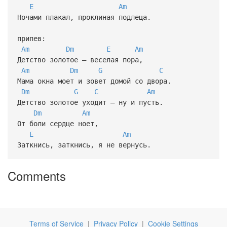
E
Am
Ночами плакал, проклиная подлеца.
припев:
Am
Dm
E
Am
Детство золотое — веселая пора,
Am
Dm
G
C
Мама окна моет и зовет домой со двора.
Dm
G
C
Am
Детство золотое уходит — ну и пусть.
Dm
Am
От боли сердце ноет,
E
Am
Заткнись, заткнись, я не вернусь.
Comments
Terms of Service
|
Privacy Policy
|
Cookie Settings