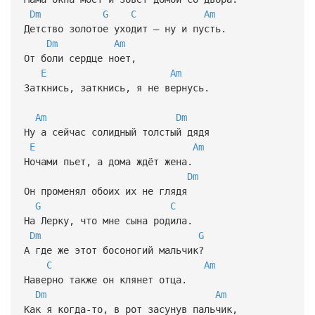
Dm
G
C
Am
Детство золотое уходит — ну и пусть.
Dm
Am
От боли сердце ноет,
E
Am
Заткнись, заткнись, я не вернусь.
Am
Dm
Ну а сейчас солидный толстый дядя
E
Am
Ночами пьет, а дома ждёт жена.
Dm
Он променял обоих их не глядя
G
C
На Лерку, что мне сына родила.
Dm
G
А где же этот босоногий мальчик?
C
Am
Наверно также он клянет отца.
Dm
Am
Как я когда-то, в рот засунув пальчик,