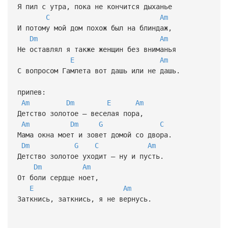
Я пил с утра, пока не кончится дыханье
C
Am
И потому мой дом похож был на блиндаж,
Dm
Am
Не оставлял я также женщин без вниманья
E
Am
С вопросом Гамлета вот дашь или не дашь.
припев:
Am
Dm
E
Am
Детство золотое — веселая пора,
Am
Dm
G
C
Мама окна моет и зовет домой со двора.
Dm
G
C
Am
Детство золотое уходит — ну и пусть.
Dm
Am
От боли сердце ноет,
E
Am
Заткнись, заткнись, я не вернусь.