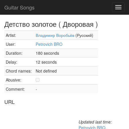
Guitar Songs
Toggl
navig
Детство золотое ( Дворовая )
Artist:
Владимир Воробьёв
(Русский)
User:
Petrovich BRO
Duration:
180 seconds
Delay:
12 seconds
Chord names:
Not defined
Abusive:
Comment:
-
URL
Updated last time:
Petrovich BRO
,