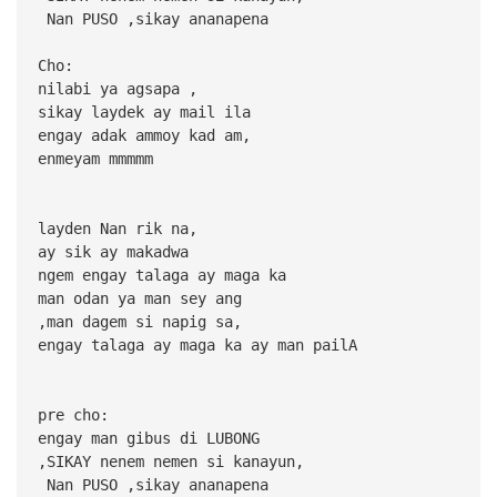
Nan PUSO ,sikay ananapena
‎Cho:
‎nilabi ya agsapa ,
sikay laydek ay mail ila
‎engay adak ammoy kad am,
enmeyam mmmmm
‎layden Nan rik na,
ay sik ay makadwa
‎ngem engay talaga ay maga ka
‎man odan ya man sey ang
,man dagem si napig sa,
engay talaga ay maga ka ay man pailA
‎pre cho:
‎engay man gibus di LUBONG
,SIKAY nenem nemen si kanayun,
Nan PUSO ,sikay ananapena